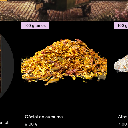
100 gramos
100 
Cóctel de cúrcuma
Alba
Vista rápida
il et
Precio
Prec
9,00 €
7,00