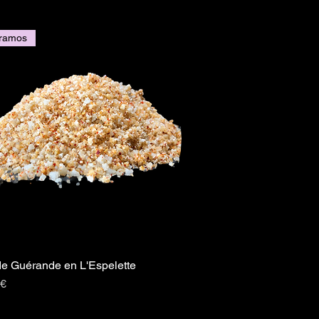
gramos
de Guérande en L'Espelette
Vista rápida
io
 €