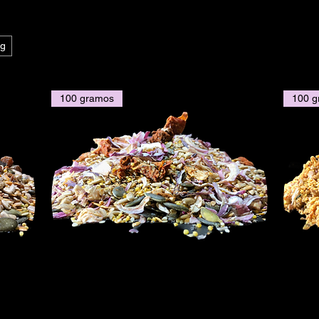
g
100 gramos
100 