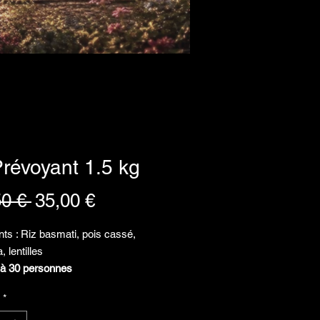
révoyant 1.5 kg
Prix
Prix
50 € 
35,00 €
original
promotionnel
nts : Riz basmati, pois cassé,
 lentilles
 à 30 personnes
cuire dans la cassolette)
*
 15 minutes à l'eau frémissante