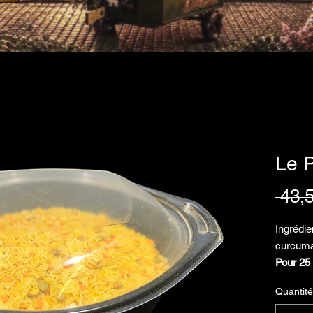
Le P
 43,
Ingrédie
curcuma,
Pour 25
(Ne pas 
Quantité
Cuisson