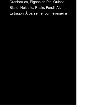
Cranberries, Pignon de Pin, Quinoa
Blanc, Noisette, Pralin, Persil, Ail,
Estragon. À parsemer ou mélanger à
vos oeufs. conservation 6 mois.
vendu par 100 gr