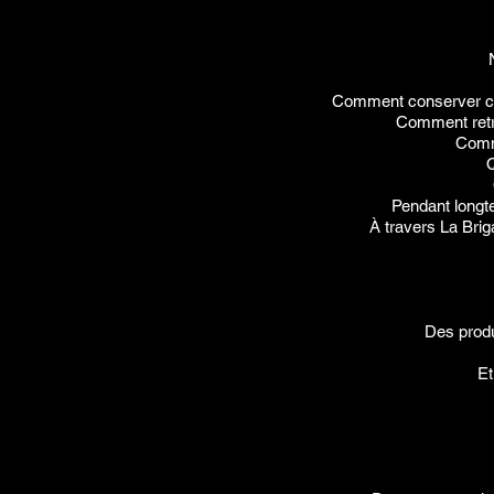
Comment conserver cett
Comment retro
Comme
Q
Pendant longt
À travers La Bri
Des produ
Et