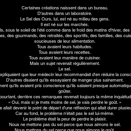
Certaines créations naissent dans un bureau.
D'autres dans un laboratoire.
Le Sel des Ours, lui, est né au milieu des gens.
Il est né sur les marchés.
als, sous le soleil de l'été comme dans le froid des matins d'hiver, des
es, des gourmands, des retraités, des sportifs, des familles, des cu
soucieuses de leur alimentation.
Tous avaient leurs habitudes.
Tous avaient leurs recettes.
Tous avaient leur manière de cuisiner.
Mais un sujet revenait régulièrement.
Le sel.
xpliquaient que leur médecin leur recommandait d'en réduire la con
D'autres disaient qu'ils essayaient de manger plus sainement.
ent qu'ils avaient pris conscience qu'ils salaient presque automatiq
goûter.
pourtant, derrière ces remarques revenait toujours la même inquiétud
« Oui, mais si je mets moins de sel, je vais perdre le goût. »
 allait devenir le point de départ d'une réflexion qui allait durer plusi
Car au fond, le problème n'était pas le sel lui-même.
Le problème était la peur de perdre le plaisir.
Nous ne mettons pas du sel parce que nous aimons le sel.
Nous mettons du sel parce que nous aimons le goût.