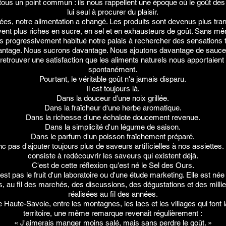
ous un point commun : ils nous rappellent une époque où le goût des 
lui seul à procurer du plaisir.
nées, notre alimentation a changé. Les produits sont devenus plus tra
vent plus riches en sucre, en sel et en exhausteurs de goût. Sans m
 progressivement habitué notre palais à rechercher des sensations to
ntage. Nous sucrons davantage. Nous ajoutons davantage de sauce
etrouver une satisfaction que les aliments naturels nous apportaient
spontanément.
Pourtant, le véritable goût n'a jamais disparu.
Il est toujours là.
Dans la douceur d'une noix grillée.
Dans la fraîcheur d'une herbe aromatique.
Dans la richesse d'une échalote doucement revenue.
Dans la simplicité d'un légume de saison.
Dans le parfum d'un poisson fraîchement préparé.
nc pas d'ajouter toujours plus de saveurs artificielles à nos assiettes. 
consiste à redécouvrir les saveurs qui existent déjà.
C'est de cette réflexion qu'est né le Sel des Ours.
est pas le fruit d'un laboratoire ou d'une étude marketing. Elle est née 
, au fil des marchés, des discussions, des dégustations et des milli
réalisées au fil des années.
Haute-Savoie, entre les montagnes, les lacs et les villages qui font 
territoire, une même remarque revenait régulièrement :
« J'aimerais manger moins salé, mais sans perdre le goût. »