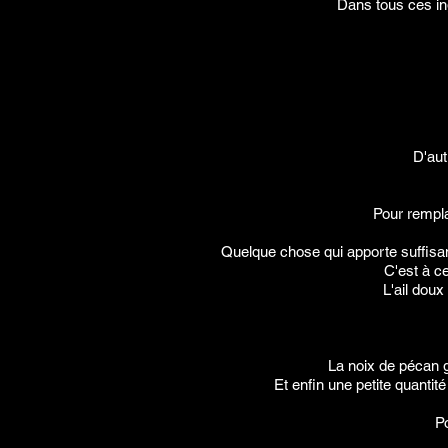
Dans tous ces ing
D'aut
Pour remplac
Quelque chose qui apporte suffisam
C'est à c
L'ail doux
La noix de pécan g
Et enfin une petite quantit
Po