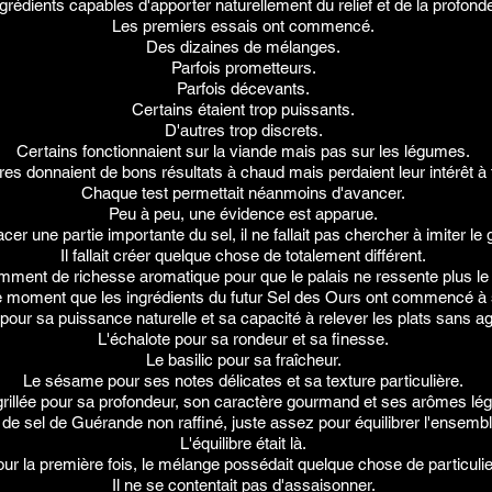
rédients capables d'apporter naturellement du relief et de la profond
Les premiers essais ont commencé.
Des dizaines de mélanges.
Parfois prometteurs.
Parfois décevants.
Certains étaient trop puissants.
D'autres trop discrets.
Certains fonctionnaient sur la viande mais pas sur les légumes.
res donnaient de bons résultats à chaud mais perdaient leur intérêt à f
Chaque test permettait néanmoins d'avancer.
Peu à peu, une évidence est apparue.
er une partie importante du sel, il ne fallait pas chercher à imiter le 
Il fallait créer quelque chose de totalement différent.
ment de richesse aromatique pour que le palais ne ressente plus le 
e moment que les ingrédients du futur Sel des Ours ont commencé à s
 pour sa puissance naturelle et sa capacité à relever les plats sans ag
L'échalote pour sa rondeur et sa finesse.
Le basilic pour sa fraîcheur.
Le sésame pour ses notes délicates et sa texture particulière.
rillée pour sa profondeur, son caractère gourmand et ses arômes lég
é de sel de Guérande non raffiné, juste assez pour équilibrer l'ensem
L'équilibre était là.
ur la première fois, le mélange possédait quelque chose de particulie
Il ne se contentait pas d'assaisonner.