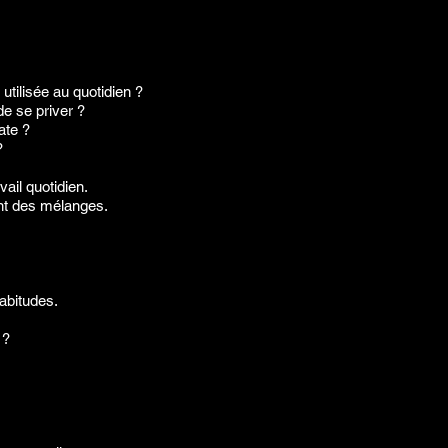
.
utilisée au quotidien ?
e se priver ?
ate ?
?
il quotidien.
nt des mélanges.
abitudes.
 ?