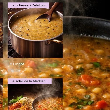
La richesse à l'état pur
Le Lingot
Quick View
Price
€15.00
Le soleil de la Méditerranée