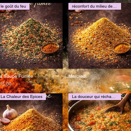
le goût du feu
réconfort du milieu de semaine
a Soupe Fumée
Mercredi
Quick View
Quick View
rice
Price
15.00
€15.00
La Chaleur des Epices
La douceur qui réchauffe