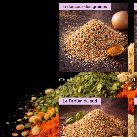
la douceur des graines
Chloé
L
Quick View
Price
P
€15.00
€
Le Parfum du sud