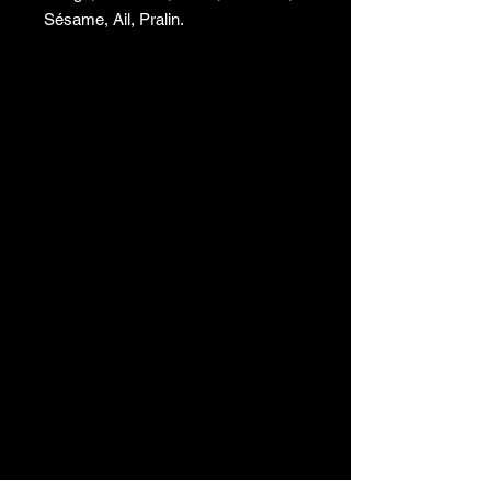
Sésame, Ail, Pralin.
Á parsemer ou mélanger à vos
Salades, pâte à pain, gâteaux
Conservation 6 mois