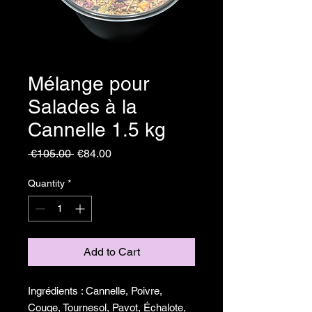
Mélange pour
Salades à la
Cannelle 1.5 kg
Regular
Sale
 €105.00 
€84.00
Price
Price
Quantity
*
Add to Cart
Ingrédients : Cannelle, Poivre,
Couge, Tournesol, Pavot, Échalote,