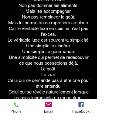
Non pas dominer les aliments.
Mais les accompagner.
Non pas remplacer le goût.
Mais lui permettre de reprendre sa place.
Car le véritable luxe en cuisine n'est pas
l'excès.
Le véritable luxe est souvent la simplicité.
Une simplicité sincère.
Une simplicité gourmande.
Une simplicité qui permet de redécouvrir
ce que nous possédions déjà.
Le goût.
Le vrai.
Celui qui ne demande pas à être crié pour
être entendu.
Celui qui se révèle naturellement lorsque
les bons ingrédients se rencontrent.
Et c'est précisément cette philosophie qui
a guidé chaque étape de la création du Sel
Phone
Email
Facebook
des Ours.
Chapitre 3