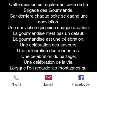
Cette mission est également celle de La
Brigade des Gourmands.
Car derrière chaque boîte se cache une
conviction.
Une conviction qui guide chaque création.
La gourmandise n'est pas un défaut.
La gourmandise est une célébration.
Une célébration des saveurs.
Une célébration des rencontres.
Une célébration du partage.
Une célébration de la vie.
Lorsque l'on regarde les montagnes qui
entourent le lac d'Annecy, une leçon
s'impose naturellement.
Phone
Email
Facebook
Les plus belles choses prennent du temps.
Les plus belles choses se construisent
pas à pas.
Les plus belles choses reposent sur des
fondations solides.
Le Sel des Ours s'est construit de la
même manière.
À travers les essais.
Les marchés.