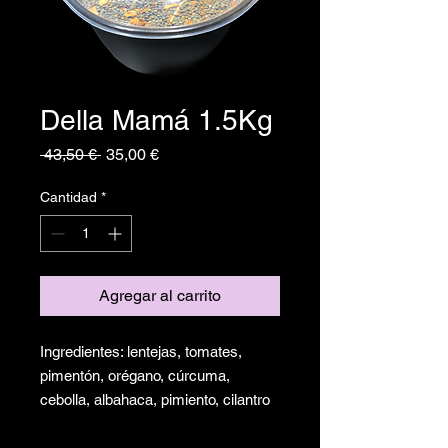
Della Mamá 1.5Kg
Precio
Precio
 43,50 € 
35,00 €
de
oferta
Cantidad
*
Agregar al carrito
Ingredientes: lentejas, tomates,
pimentón, orégano, cúrcuma,
cebolla, albahaca, pimiento, cilantro
y ajo.
para 25 a 30 personas