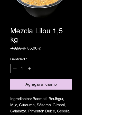
Mezcla Lilou 1,5
kg
Precio
Precio
 43,50 € 
35,00 €
de
oferta
Cantidad
*
Agregar al carrito
Ingredientes: Basmati, Boulhgur,
Mijo, Cúrcuma, Sésamo, Girasol,
Calabaza, Pimentón Dulce, Cebolla,